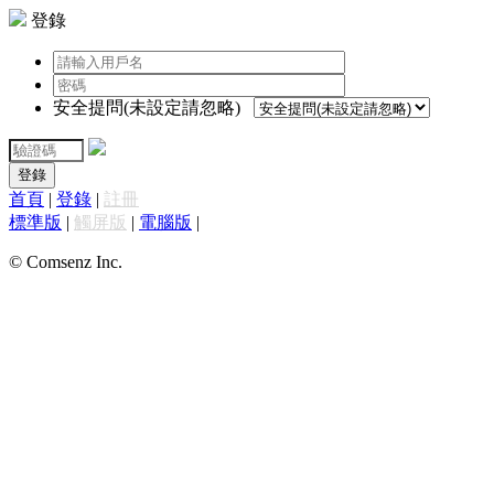
登錄
安全提問(未設定請忽略)
登錄
首頁
|
登錄
|
註冊
標準版
|
觸屏版
|
電腦版
|
© Comsenz Inc.