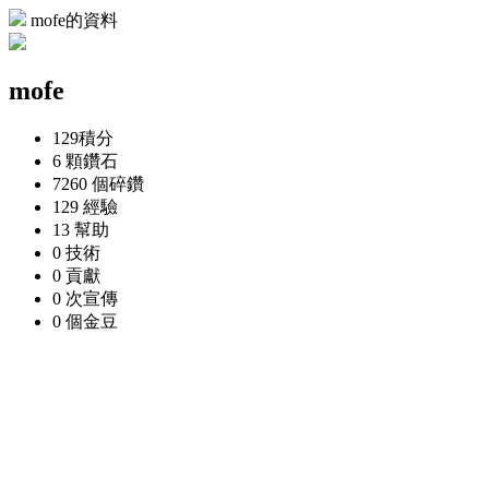
mofe的資料
mofe
129
積分
6 顆
鑽石
7260 個
碎鑽
129
經驗
13
幫助
0
技術
0
貢獻
0 次
宣傳
0 個
金豆