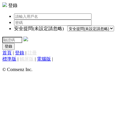
登錄
安全提問(未設定請忽略)
登錄
首頁
|
登錄
|
註冊
標準版
|
觸屏版
|
電腦版
|
© Comsenz Inc.