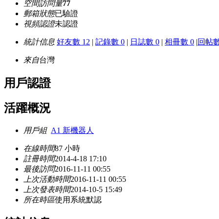
空間訪問量
77
郵箱狀態
已驗證
視頻認證
未認證
統計信息
好友數 12
|
記錄數 0
|
日誌數 0
|
相冊數 0
|
回帖數
來自
台灣
用戶認證
活躍概況
用戶組
A1 新機器人
在線時間
87 小時
註冊時間
2014-4-18 17:10
最後訪問
2016-11-11 00:55
上次活動時間
2016-11-11 00:55
上次發表時間
2014-10-5 15:49
所在時區
使用系統默認