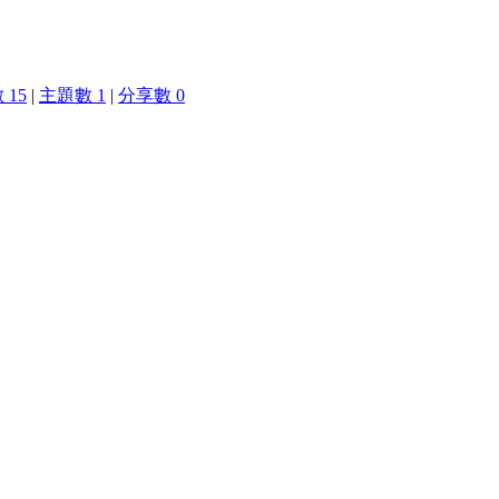
 15
|
主題數 1
|
分享數 0