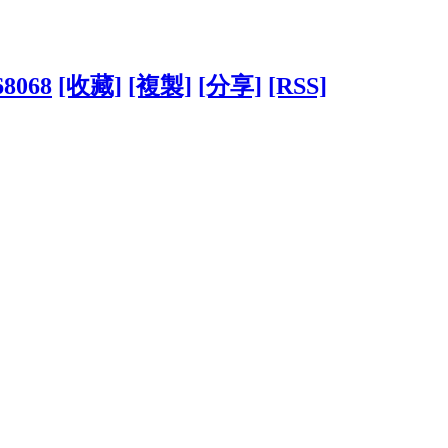
68068
[收藏]
[複製]
[分享]
[RSS]