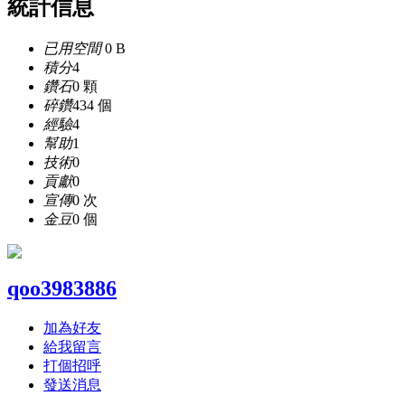
統計信息
已用空間
0 B
積分
4
鑽石
0 顆
碎鑽
434 個
經驗
4
幫助
1
技術
0
貢獻
0
宣傳
0 次
金豆
0 個
qoo3983886
加為好友
給我留言
打個招呼
發送消息