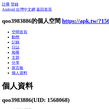
註冊
登錄
Android 台灣中文網
返回首頁
qoo3983886的個人空間
https://apk.tw/?15
空間首頁
動態
記錄
日誌
相冊
主題
分享
留言板
個人資料
個人資料
qoo3983886
(UID: 1568068)