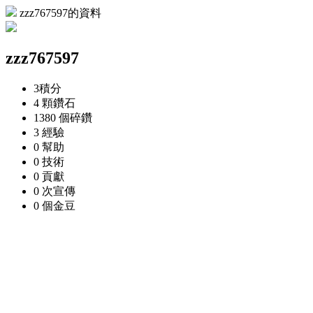
zzz767597的資料
zzz767597
3
積分
4 顆
鑽石
1380 個
碎鑽
3
經驗
0
幫助
0
技術
0
貢獻
0 次
宣傳
0 個
金豆