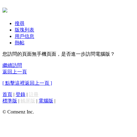
搜尋
版塊列表
用戶信息
熱帖
您訪問的頁面無手機頁面，是否進一步訪問電腦版？
繼續訪問
返回上一頁
[ 點擊這裡返回上一頁 ]
首頁
|
登錄
|
註冊
標準版
|
觸屏版
|
電腦版
|
© Comsenz Inc.