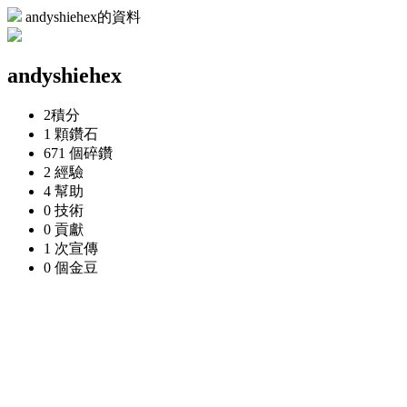
andyshiehex的資料
andyshiehex
2
積分
1 顆
鑽石
671 個
碎鑽
2
經驗
4
幫助
0
技術
0
貢獻
1 次
宣傳
0 個
金豆