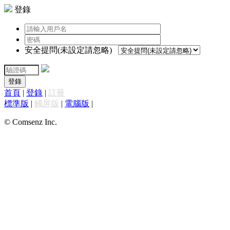
登錄
安全提問(未設定請忽略)
登錄
首頁
|
登錄
|
註冊
標準版
|
觸屏版
|
電腦版
|
© Comsenz Inc.