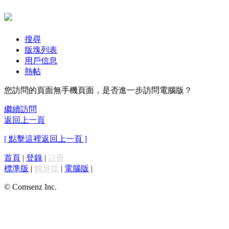
搜尋
版塊列表
用戶信息
熱帖
您訪問的頁面無手機頁面，是否進一步訪問電腦版？
繼續訪問
返回上一頁
[ 點擊這裡返回上一頁 ]
首頁
|
登錄
|
註冊
標準版
|
觸屏版
|
電腦版
|
© Comsenz Inc.