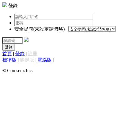
登錄
安全提問(未設定請忽略)
登錄
首頁
|
登錄
|
註冊
標準版
|
觸屏版
|
電腦版
|
© Comsenz Inc.