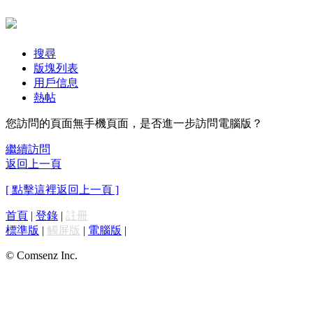
搜尋
版塊列表
用戶信息
熱帖
您訪問的頁面無手機頁面，是否進一步訪問電腦版？
繼續訪問
返回上一頁
[ 點擊這裡返回上一頁 ]
首頁
|
登錄
|
註冊
標準版
|
觸屏版
|
電腦版
|
© Comsenz Inc.