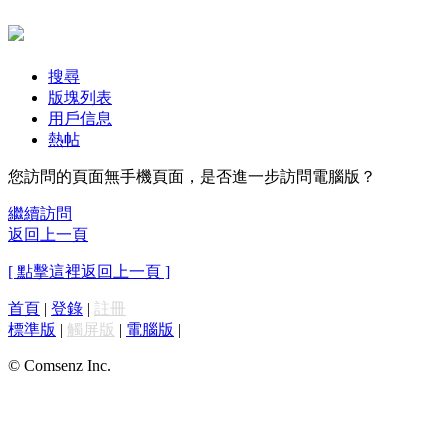
搜尋
版塊列表
用戶信息
熱帖
您訪問的頁面無手機頁面，是否進一步訪問電腦版？
繼續訪問
返回上一頁
[ 點擊這裡返回上一頁 ]
首頁
|
登錄
|
註冊
標準版
|
觸屏版
|
電腦版
|
© Comsenz Inc.