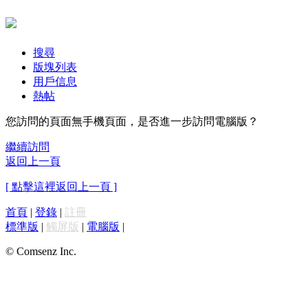
搜尋
版塊列表
用戶信息
熱帖
您訪問的頁面無手機頁面，是否進一步訪問電腦版？
繼續訪問
返回上一頁
[ 點擊這裡返回上一頁 ]
首頁
|
登錄
|
註冊
標準版
|
觸屏版
|
電腦版
|
© Comsenz Inc.