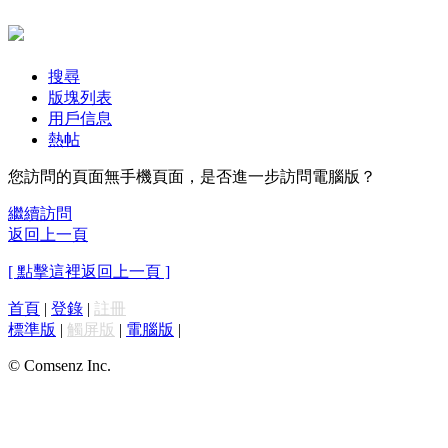
搜尋
版塊列表
用戶信息
熱帖
您訪問的頁面無手機頁面，是否進一步訪問電腦版？
繼續訪問
返回上一頁
[ 點擊這裡返回上一頁 ]
首頁
|
登錄
|
註冊
標準版
|
觸屏版
|
電腦版
|
© Comsenz Inc.