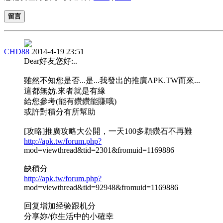
留言
CHD88
2014-4-19 23:51
Dear好友您好:..
雖然不知您是否...是...我發出的推廣APK.TW而來...
這都無妨.來者就是有緣
給您參考(能有鑽鑽能賺哦)
或許對積分有所幫助
[攻略]推廣攻略大公開，一天100多顆鑽石不再難
http://apk.tw/forum.php?
mod=viewthread&tid=2301&fromuid=1169886
缺積分
http://apk.tw/forum.php?
mod=viewthread&tid=92948&fromuid=1169886
回复增加经验跟机分
分享妳/你生活中的小確幸