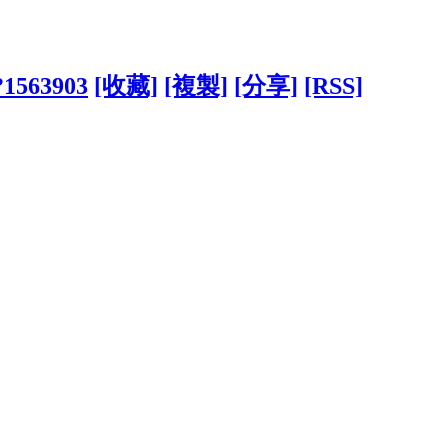
/?1563903
[收藏]
[複製]
[分享]
[RSS]