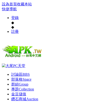
設為首頁
收藏本站
快捷導航
登錄
◆
◆
註冊
討論區
BBS
部落格
Space
群組
Group
專題
Collection
金豆儲值
鑽石商城
Auction