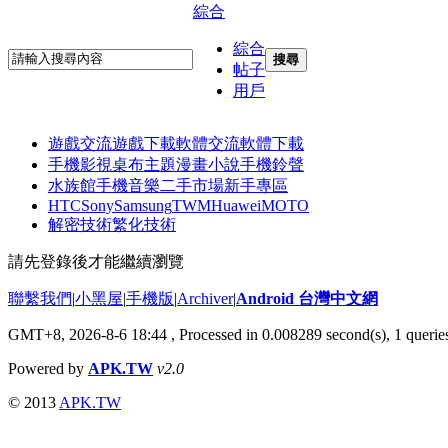
綜合
綜合
搜尋
帖子
用戶
遊戲交流
遊戲下載
軟體交流
軟體下載
手機影視
桌布主題
漫畫小說
手機鈴聲
水族館
手機音樂
二手市場
新手專區
HTC
Sony
Samsung
TWM
Huawei
MOTO
解密技術
繁化技術
請先登錄後才能繼續瀏覽
聯繫我們
|
小黑屋
|
手機版
|
Archiver
|
Android 台灣中文網
GMT+8, 2026-8-6 18:44
, Processed in 0.008289 second(s), 1 quer
Powered by
APK.TW
v2.0
© 2013
APK.TW