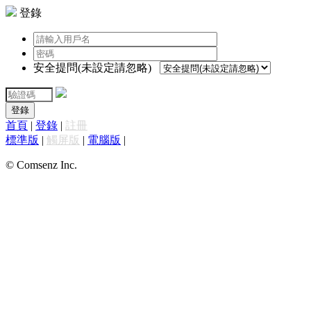
登錄
安全提問(未設定請忽略)
登錄
首頁
|
登錄
|
註冊
標準版
|
觸屏版
|
電腦版
|
© Comsenz Inc.