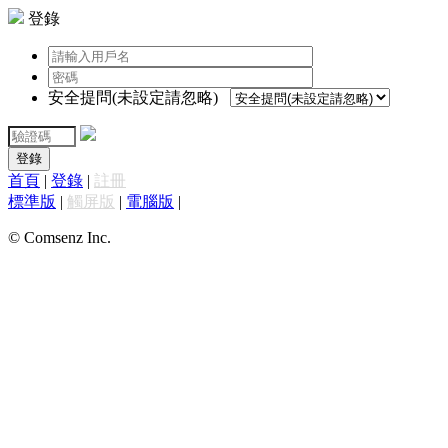
登錄
安全提問(未設定請忽略)
登錄
首頁
|
登錄
|
註冊
標準版
|
觸屏版
|
電腦版
|
© Comsenz Inc.