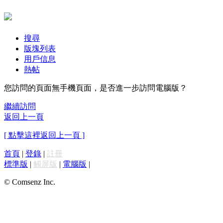
搜尋
版塊列表
用戶信息
熱帖
您訪問的頁面無手機頁面，是否進一步訪問電腦版？
繼續訪問
返回上一頁
[ 點擊這裡返回上一頁 ]
首頁
|
登錄
|
註冊
標準版
|
觸屏版
|
電腦版
|
© Comsenz Inc.