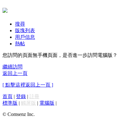
搜尋
版塊列表
用戶信息
熱帖
您訪問的頁面無手機頁面，是否進一步訪問電腦版？
繼續訪問
返回上一頁
[ 點擊這裡返回上一頁 ]
首頁
|
登錄
|
註冊
標準版
|
觸屏版
|
電腦版
|
© Comsenz Inc.