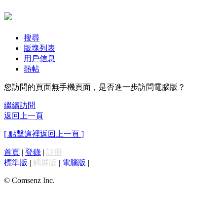
搜尋
版塊列表
用戶信息
熱帖
您訪問的頁面無手機頁面，是否進一步訪問電腦版？
繼續訪問
返回上一頁
[ 點擊這裡返回上一頁 ]
首頁
|
登錄
|
註冊
標準版
|
觸屏版
|
電腦版
|
© Comsenz Inc.