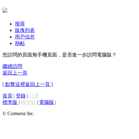
搜尋
版塊列表
用戶信息
熱帖
您訪問的頁面無手機頁面，是否進一步訪問電腦版？
繼續訪問
返回上一頁
[ 點擊這裡返回上一頁 ]
首頁
|
登錄
|
註冊
標準版
|
觸屏版
|
電腦版
|
© Comsenz Inc.