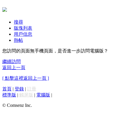
搜尋
版塊列表
用戶信息
熱帖
您訪問的頁面無手機頁面，是否進一步訪問電腦版？
繼續訪問
返回上一頁
[ 點擊這裡返回上一頁 ]
首頁
|
登錄
|
註冊
標準版
|
觸屏版
|
電腦版
|
© Comsenz Inc.