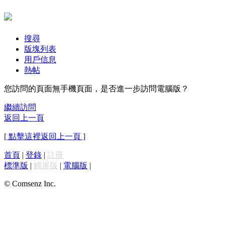
搜尋
版塊列表
用戶信息
熱帖
您訪問的頁面無手機頁面，是否進一步訪問電腦版？
繼續訪問
返回上一頁
[ 點擊這裡返回上一頁 ]
首頁
|
登錄
|
註冊
標準版
|
觸屏版
|
電腦版
|
© Comsenz Inc.