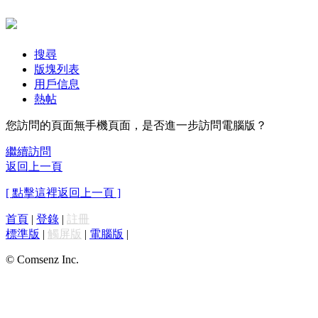
搜尋
版塊列表
用戶信息
熱帖
您訪問的頁面無手機頁面，是否進一步訪問電腦版？
繼續訪問
返回上一頁
[ 點擊這裡返回上一頁 ]
首頁
|
登錄
|
註冊
標準版
|
觸屏版
|
電腦版
|
© Comsenz Inc.