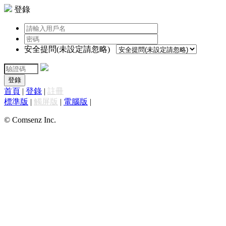
登錄
安全提問(未設定請忽略)
登錄
首頁
|
登錄
|
註冊
標準版
|
觸屏版
|
電腦版
|
© Comsenz Inc.