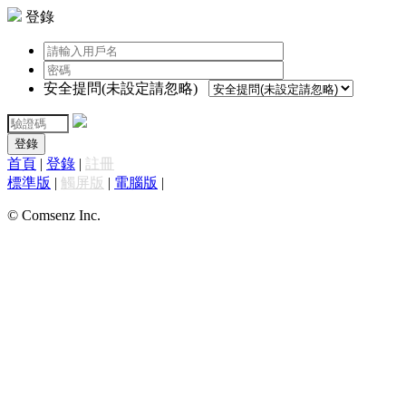
登錄
安全提問(未設定請忽略)
登錄
首頁
|
登錄
|
註冊
標準版
|
觸屏版
|
電腦版
|
© Comsenz Inc.