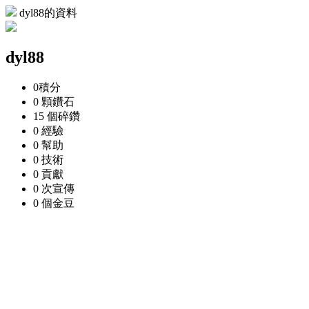
dyl88的資料
dyl88
0
積分
0 顆
鑽石
15 個
碎鑽
0
經驗
0
幫助
0
技術
0
貢獻
0 次
宣傳
0 個
金豆