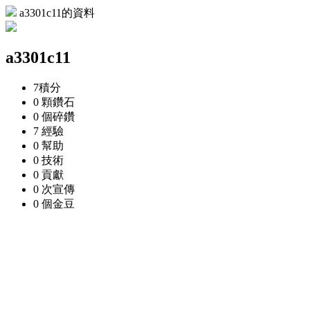
a3301c11的資料
a3301c11
7
積分
0 顆
鑽石
0 個
碎鑽
7
經驗
0
幫助
0
技術
0
貢獻
0 次
宣傳
0 個
金豆