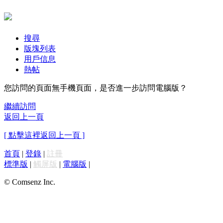
搜尋
版塊列表
用戶信息
熱帖
您訪問的頁面無手機頁面，是否進一步訪問電腦版？
繼續訪問
返回上一頁
[ 點擊這裡返回上一頁 ]
首頁
|
登錄
|
註冊
標準版
|
觸屏版
|
電腦版
|
© Comsenz Inc.