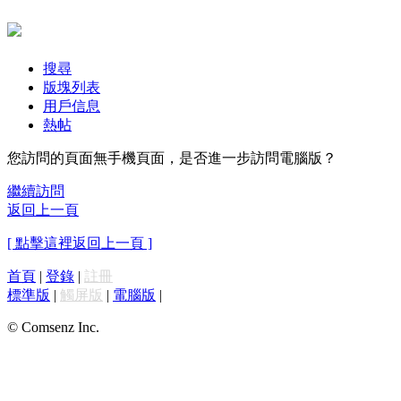
搜尋
版塊列表
用戶信息
熱帖
您訪問的頁面無手機頁面，是否進一步訪問電腦版？
繼續訪問
返回上一頁
[ 點擊這裡返回上一頁 ]
首頁
|
登錄
|
註冊
標準版
|
觸屏版
|
電腦版
|
© Comsenz Inc.