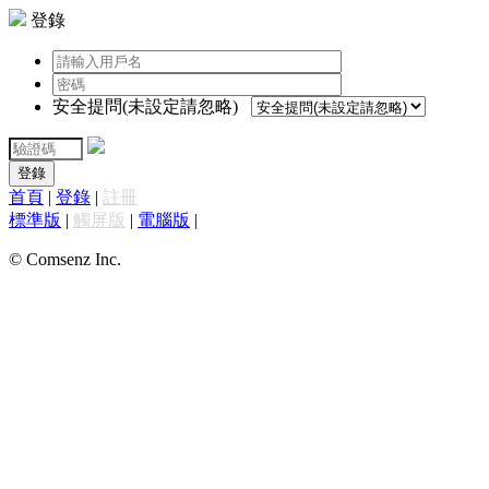
登錄
安全提問(未設定請忽略)
登錄
首頁
|
登錄
|
註冊
標準版
|
觸屏版
|
電腦版
|
© Comsenz Inc.