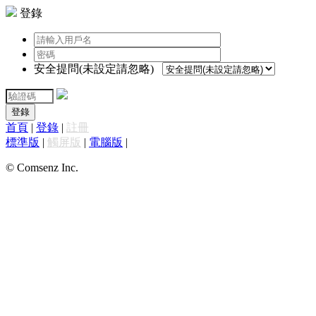
登錄
安全提問(未設定請忽略)
登錄
首頁
|
登錄
|
註冊
標準版
|
觸屏版
|
電腦版
|
© Comsenz Inc.