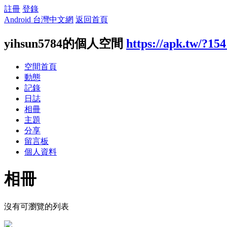
註冊
登錄
Android 台灣中文網
返回首頁
yihsun5784的個人空間
https://apk.tw/?15
空間首頁
動態
記錄
日誌
相冊
主題
分享
留言板
個人資料
相冊
沒有可瀏覽的列表