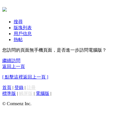
搜尋
版塊列表
用戶信息
熱帖
您訪問的頁面無手機頁面，是否進一步訪問電腦版？
繼續訪問
返回上一頁
[ 點擊這裡返回上一頁 ]
首頁
|
登錄
|
註冊
標準版
|
觸屏版
|
電腦版
|
© Comsenz Inc.