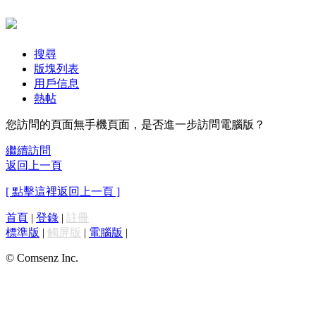
搜尋
版塊列表
用戶信息
熱帖
您訪問的頁面無手機頁面，是否進一步訪問電腦版？
繼續訪問
返回上一頁
[ 點擊這裡返回上一頁 ]
首頁
|
登錄
|
註冊
標準版
|
觸屏版
|
電腦版
|
© Comsenz Inc.