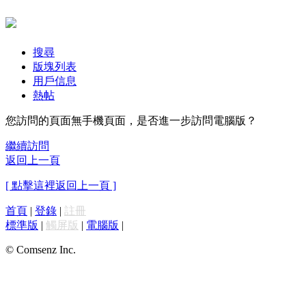
搜尋
版塊列表
用戶信息
熱帖
您訪問的頁面無手機頁面，是否進一步訪問電腦版？
繼續訪問
返回上一頁
[ 點擊這裡返回上一頁 ]
首頁
|
登錄
|
註冊
標準版
|
觸屏版
|
電腦版
|
© Comsenz Inc.