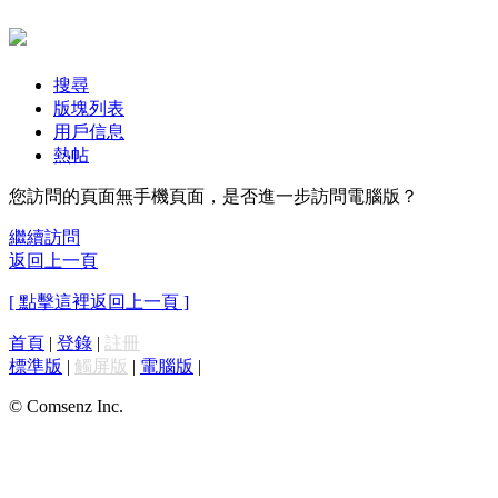
搜尋
版塊列表
用戶信息
熱帖
您訪問的頁面無手機頁面，是否進一步訪問電腦版？
繼續訪問
返回上一頁
[ 點擊這裡返回上一頁 ]
首頁
|
登錄
|
註冊
標準版
|
觸屏版
|
電腦版
|
© Comsenz Inc.