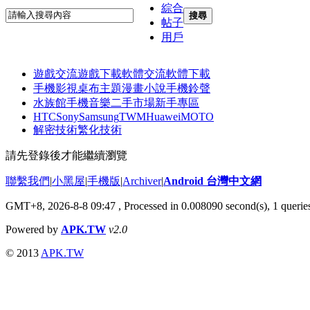
綜合
搜尋
帖子
用戶
遊戲交流
遊戲下載
軟體交流
軟體下載
手機影視
桌布主題
漫畫小說
手機鈴聲
水族館
手機音樂
二手市場
新手專區
HTC
Sony
Samsung
TWM
Huawei
MOTO
解密技術
繁化技術
請先登錄後才能繼續瀏覽
聯繫我們
|
小黑屋
|
手機版
|
Archiver
|
Android 台灣中文網
GMT+8, 2026-8-8 09:47
, Processed in 0.008090 second(s), 1 quer
Powered by
APK.TW
v2.0
© 2013
APK.TW