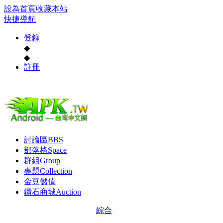
設為首頁
收藏本站
快捷導航
登錄
◆
◆
註冊
討論區
BBS
部落格
Space
群組
Group
專題
Collection
金豆儲值
鑽石商城
Auction
綜合