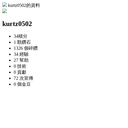
kurtz0502的資料
kurtz0502
34
積分
1 顆
鑽石
1326 個
碎鑽
34
經驗
27
幫助
0
技術
0
貢獻
72 次
宣傳
0 個
金豆