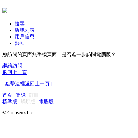
搜尋
版塊列表
用戶信息
熱帖
您訪問的頁面無手機頁面，是否進一步訪問電腦版？
繼續訪問
返回上一頁
[ 點擊這裡返回上一頁 ]
首頁
|
登錄
|
註冊
標準版
|
觸屏版
|
電腦版
|
© Comsenz Inc.