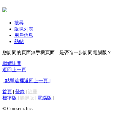
搜尋
版塊列表
用戶信息
熱帖
您訪問的頁面無手機頁面，是否進一步訪問電腦版？
繼續訪問
返回上一頁
[ 點擊這裡返回上一頁 ]
首頁
|
登錄
|
註冊
標準版
|
觸屏版
|
電腦版
|
© Comsenz Inc.