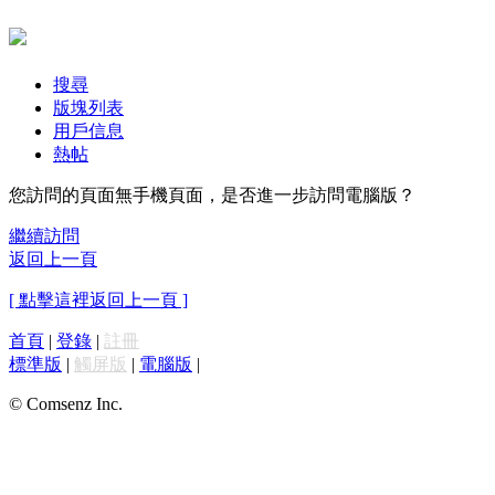
搜尋
版塊列表
用戶信息
熱帖
您訪問的頁面無手機頁面，是否進一步訪問電腦版？
繼續訪問
返回上一頁
[ 點擊這裡返回上一頁 ]
首頁
|
登錄
|
註冊
標準版
|
觸屏版
|
電腦版
|
© Comsenz Inc.