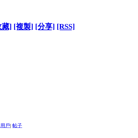
收藏]
[複製]
[分享]
[RSS]
用戶
|
帖子