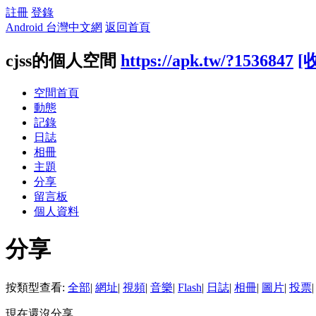
註冊
登錄
Android 台灣中文網
返回首頁
cjss的個人空間
https://apk.tw/?1536847
[
空間首頁
動態
記錄
日誌
相冊
主題
分享
留言板
個人資料
分享
按類型查看:
全部
|
網址
|
視頻
|
音樂
|
Flash
|
日誌
|
相冊
|
圖片
|
投票
|
現在還沒分享