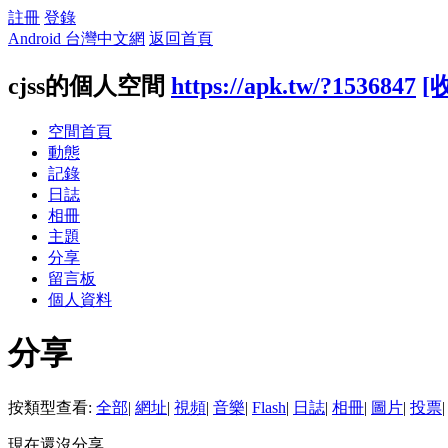
註冊
登錄
Android 台灣中文網
返回首頁
cjss的個人空間
https://apk.tw/?1536847
[
空間首頁
動態
記錄
日誌
相冊
主題
分享
留言板
個人資料
分享
按類型查看:
全部
|
網址
|
視頻
|
音樂
|
Flash
|
日誌
|
相冊
|
圖片
|
投票
|
現在還沒分享