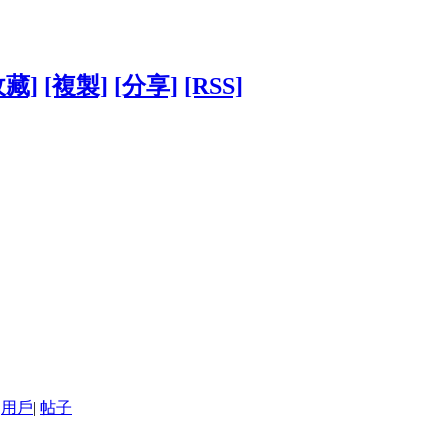
收藏]
[複製]
[分享]
[RSS]
用戶
|
帖子