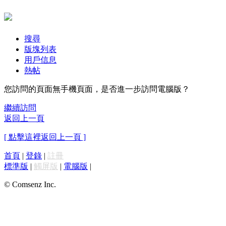
搜尋
版塊列表
用戶信息
熱帖
您訪問的頁面無手機頁面，是否進一步訪問電腦版？
繼續訪問
返回上一頁
[ 點擊這裡返回上一頁 ]
首頁
|
登錄
|
註冊
標準版
|
觸屏版
|
電腦版
|
© Comsenz Inc.