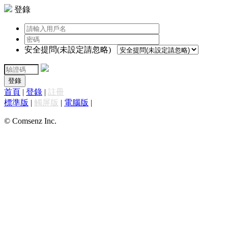
登錄
安全提問(未設定請忽略)
登錄
首頁
|
登錄
|
註冊
標準版
|
觸屏版
|
電腦版
|
© Comsenz Inc.