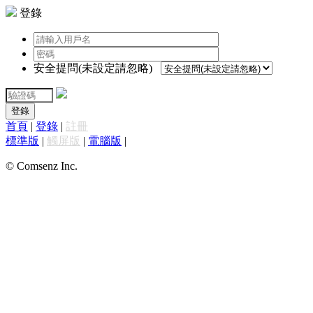
登錄
安全提問(未設定請忽略)
登錄
首頁
|
登錄
|
註冊
標準版
|
觸屏版
|
電腦版
|
© Comsenz Inc.