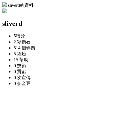
sliverd的資料
sliverd
5
積分
2 顆
鑽石
514 個
碎鑽
5
經驗
15
幫助
0
技術
0
貢獻
0 次
宣傳
0 個
金豆