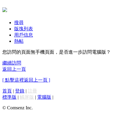
搜尋
版塊列表
用戶信息
熱帖
您訪問的頁面無手機頁面，是否進一步訪問電腦版？
繼續訪問
返回上一頁
[ 點擊這裡返回上一頁 ]
首頁
|
登錄
|
註冊
標準版
|
觸屏版
|
電腦版
|
© Comsenz Inc.